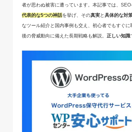
者が思わぬ被害に遭っています。本記事では、SEOキー
代表的な5つの神話
を挙げ、その
真実
と
具体的な対
なツール紹介と国内事例も交え、初心者でもすぐに
後の脅威動向に備えた長期戦略も解説。
正しい知識