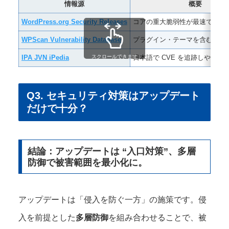
情報源
概要
WordPress.org Security Releases
コアの重大脆弱性が最速で告知
WPScan Vulnerability Database
プラグイン・テーマを含む世界最
IPA JVN iPedia
日本語で CVE を追跡しやすい
スクロールできます
Q3. セキュリティ対策はアップデート
だけで十分？
結論：アップデートは “入口対策”、多層
防御で被害範囲を最小化に。
アップデートは「侵入を防ぐ⼀⽅」の施策です。侵
入を前提とした
多層防御
を組み合わせることで、被