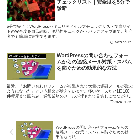
チェックリスト｜安全度を5分で
診断
5分で完了！WordPressセキュリティセルフチェックリストで自サイ
トの安全度を自己診断。脆弱性チェックからバックアップまで、初心
者でも簡単に実施できます。
2025.08.15
WordPressの問い合わせフォー
WordPressセキュリティ対策
ムからの迷惑メール対策：スパム
を防ぐための効果的な方法
最近、「お問い合わせフォームが攻撃されて大量の迷惑メールが飛ぶ
ようになった」という相談が増えています。多いケースだと1日100
件程度まで膨らみ、通常業務のメールが埋もれて見逃しにつながりま
す。 このページでは、WordPressで構築...
2026.01.26
WordPressの問い合わせフォームからの
迷惑メール対策：スパムを防ぐための効
果的な方法