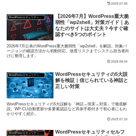
面にログインして、下図のように「設定」→「ディスカ...
2025.07.06
【2026年7月】WordPress重大脆
WordPressセキュリティ対策
弱性「wp2shell」対策ガイド｜あ
なたのサイトは大丈夫？今すぐ確
認すべき5つのポイント
2026年7月公表のWordPress重大脆弱性「wp2shell」を解説。対象バ
ージョンの確認方法から初動対応、放置リスクまでシステム担当者向
けに整理します。
2026.08.04
WordPressセキュリティの5大誤
WordPressセキュリティ対策
解を検証｜信じられている神話と
正しい対策
WordPressセキュリティの5大誤解を「神話→現実→対策」で徹底解
説。WP-CLI自動更新や多要素認証など具体手順付きで初心者にもわ
かりやすく紹介。
2025.07.10
WordPressセキュリティセルフ
WordPressセキュリティ対策