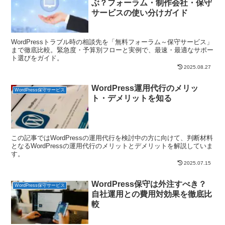
ぶ？フォーラム・制作会社・保守
サービスの使い分けガイド
WordPressトラブル時の相談先を「無料フォーラム～保守サービス」
まで徹底比較。緊急度・予算別フローと実例で、最速・最適なサポー
ト選びをガイド。
2025.08.27
WordPress運用代行のメリッ
WordPress保守サービス
ト・デメリットを知る
この記事ではWordPressの運用代行を検討中の方に向けて、判断材料
となるWordPressの運用代行のメリットとデメリットを解説していま
す。
2025.07.15
WordPress保守は外注すべき？
WordPress保守サービス
自社運用との費用対効果を徹底比
較