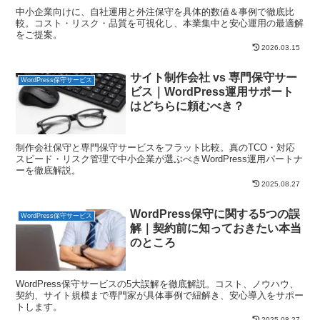
中小企業向けに、自社運用と外注保守を具体的数値＆事例で徹底比
較。コスト・リスク・品質を可視化し、本業集中と安心運用の最適解
をご提案。
2026.03.15
サイト制作会社 vs 専門保守サー
WordPress保守サービス
ビス｜WordPress運用サポート
はどちらに頼むべき？
制作会社保守と専門保守サービスをフラット比較。真のTCO・対応
スピード・リスク管理で中小企業が選ぶべきWordPress運用パートナ
ーを徹底解説。
2025.08.27
WordPress保守に関する5つの誤
WordPress保守サービス
解｜契約前に知っておきたい本当
のところ
WordPress保守サービスの5大誤解を徹底解説。コスト、ノウハウ、
契約、サイト規模まで専門家が具体事例で紐解き、安心導入をサポー
トします。
2025.08.27