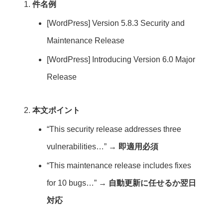
件名例
[WordPress] Version 5.8.3 Security and
Maintenance Release
[WordPress] Introducing Version 6.0 Major
Release
本文ポイント
“This security release addresses three
vulnerabilities…” →
即適用必須
“This maintenance release includes fixes
for 10 bugs…” →
自動更新に任せるか翌日
対応